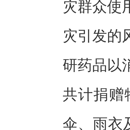
灾群众使
灾引发的
研药品以
共计捐赠
伞、雨衣