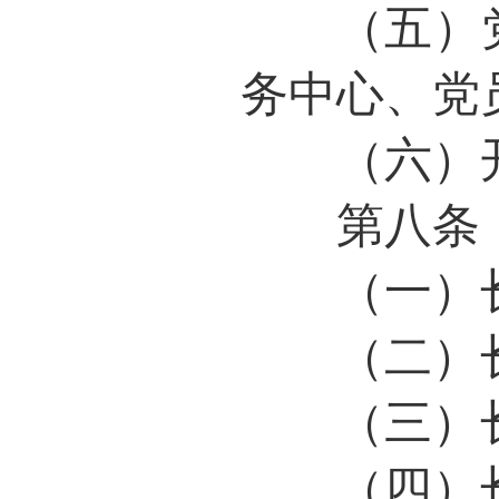
（五）党员
务中心、党
（六）开
第八条 
（一）长2
（二）长2
（三）长1
（四）长1