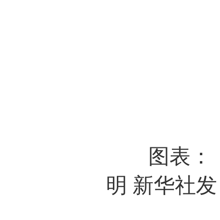
图表：《中
明 新华社发