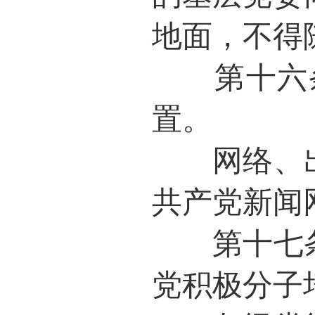
地面，不得
第十六条
置。
网络、出版
共产党新闻
第十七条 
党积极分子