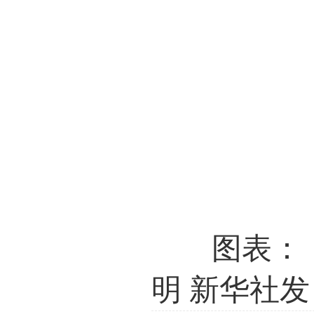
图表：《中
明 新华社发