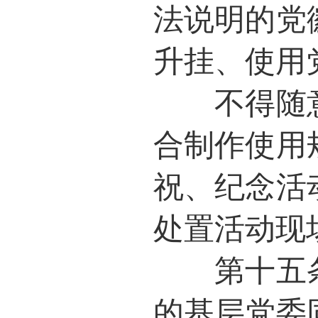
法说明的党
升挂、使用
不得随意丢
合制作使用
祝、纪念活
处置活动现
第十五条 
的基层党委