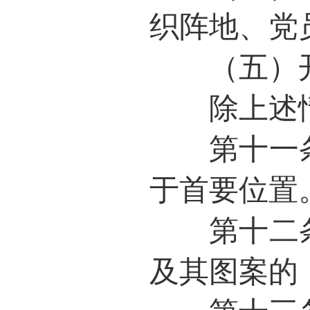
织阵地、党
（五）开
除上述情形
第十一条 
于首要位置
第十二条 
及其图案的