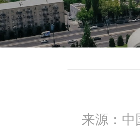
来源：
中